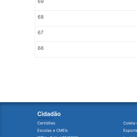
69
68
67
66
Cidadão
Certidões
Coleta 
Escolas e CMEIs
Esporte