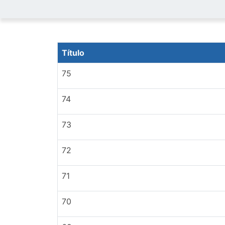
Título
75
74
73
72
71
70