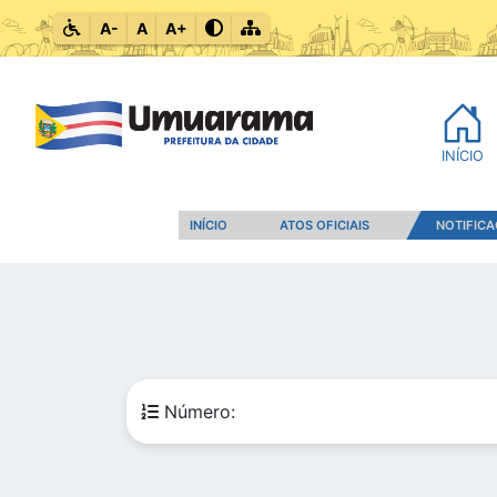
A-
A
A+
INÍCIO
INÍCIO
ATOS OFICIAIS
NOTIFIC
Número: