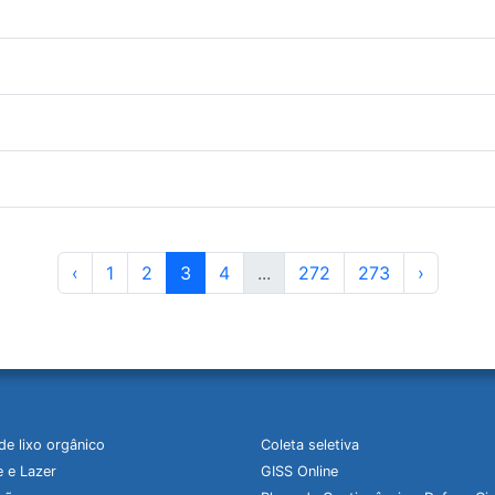
‹
1
2
3
4
...
272
273
›
de lixo orgânico
Coleta seletiva
 e Lazer
GISS Online