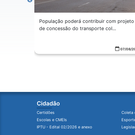
om projeto
..
Equipes do IAITEA e Espaço TEA da Unip
recebem capacitação
07/08/2026
06/08/2
Cidadão
Certidões
Coleta 
Escolas e CMEIs
Esporte
IPTU - Edital 02/2026 e anexo
Legisla