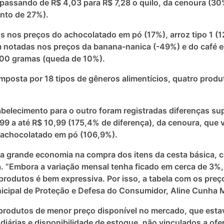
 passando de R$ 4,03 para R$ 7,28 o quilo, da cenoura (30%
ento de 27%).
os preços do achocolatado em pó (17%), arroz tipo 1 (1
am notadas nos preços da banana-nanica (-49%) e do café 
500 gramas (queda de 10%).
posta por 18 tipos de gêneros alimentícios, quatro produt
elecimento para o outro foram registradas diferenças su
99 a até R$ 10,99 (175,4% de diferença), da cenoura, que v
o achocolatado em pó (106,9%).
a grande economia na compra dos itens da cesta básica, 
. “Embora a variação mensal tenha ficado em cerca de 3%,
rodutos é bem expressiva. Por isso, a tabela com os pre
nicipal de Proteção e Defesa do Consumidor, Aline Cunha Ma
produtos de menor preço disponível no mercado, que estav
diárias e disponibilidade de estoque, não vinculados a ofe