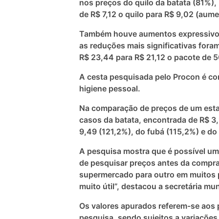
nos preços do quilo da batata (81%),
de R$ 7,12 o quilo para R$ 9,02 (aum
Também houve aumentos expressivos n
as reduções mais significativas for
R$ 23,44 para R$ 21,12 o pacote de 
A cesta pesquisada pelo Procon é com
higiene pessoal.
Na comparação de preços de um estab
casos da batata, encontrada de R$ 3,
9,49 (121,2%), do fubá (115,2%) e d
A pesquisa mostra que é possível um
de pesquisar preços antes da compra
supermercado para outro em muitos p
muito útil”, destacou a secretária mu
Os valores apurados referem-se aos 
pesquisa, sendo sujeitos a variações 