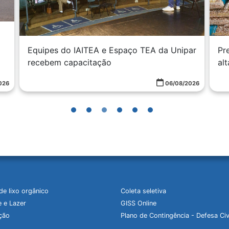
Pr
ar
Preços da cesta básica continuam subindo;
de
alta em agosto foi de 3,68%
026
06/08/2026
de lixo orgânico
Coleta seletiva
 e Lazer
GISS Online
ção
Plano de Contingência - Defesa Civ