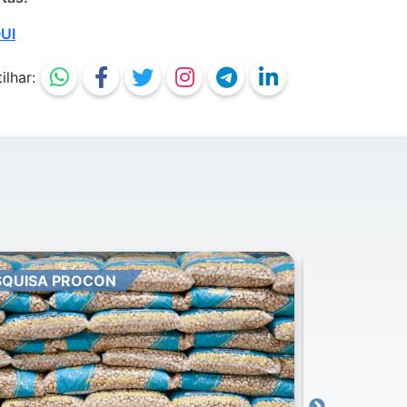
UI
lhar:
VERNO DIGITAL
EDUCAÇÃO