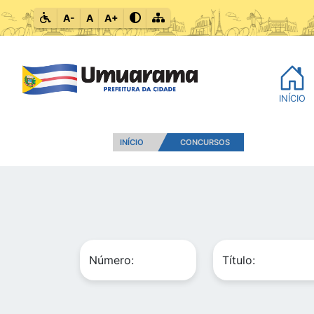
A-
A
A+
INÍCIO
INÍCIO
CONCURSOS
Número:
Título: