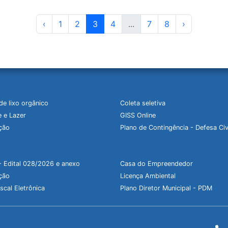
‹
1
2
3
4
...
7
8
›
de lixo orgânico
Coleta seletiva
 e Lazer
GISS Online
ção
Plano de Contingência - Defesa Civ
- Edital 028/2026 e anexo
Casa do Empreendedor
ção
Licença Ambiental
scal Eletrônica
Plano Diretor Municipal - PDM