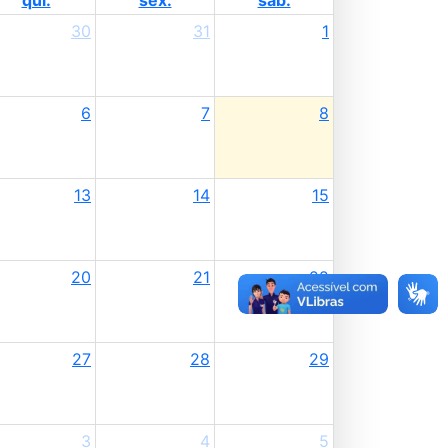
qui.
sex.
sáb.
30
31
1
6
7
8
13
14
15
20
21
22
27
28
29
3
4
5